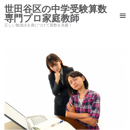
コ
世田谷区の中学受験算数
ン
専門プロ家庭教師
テ
正しい勉強法を身につけて算数を克服！
ン
ツ
へ
ス
キ
ッ
プ
(Enter
を
押
す)