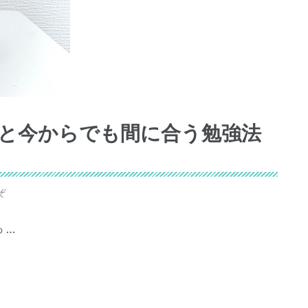
因と今からでも間に合う勉強法
ぞ
 …