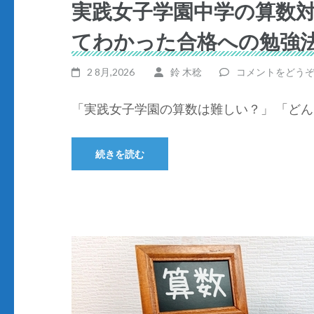
実践女子学園中学の算数対
てわかった合格への勉強
2 8月,2026
鈴 木稔
コメントをどう
「実践女子学園の算数は難しい？」 「どん 
続きを読む