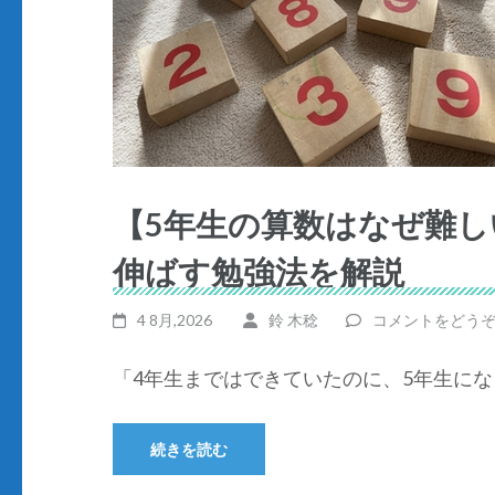
【5年生の算数はなぜ難
伸ばす勉強法を解説
4 8月,2026
鈴 木稔
コメントをどう
「4年生まではできていたのに、5年生にな 
続きを読む