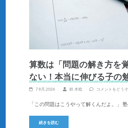
算数は「問題の解き方を
ない！本当に伸びる子の
7 8月,2026
鈴 木稔
コメントをどう
「この問題はこうやって解くんだよ。」 塾 
続きを読む