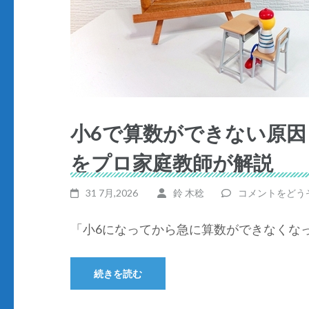
小6で算数ができない原
をプロ家庭教師が解説
31 7月,2026
鈴 木稔
コメントをどう
「小6になってから急に算数ができなくなっ
続きを読む