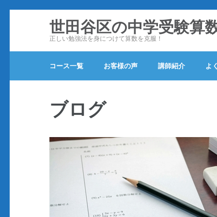
コ
世田谷区の中学受験算
ン
正しい勉強法を身につけて算数を克服！
テ
ン
コース一覧
お客様の声
講師紹介
よ
ツ
へ
ス
ブログ
キ
ッ
プ
(Enter
を
押
す)