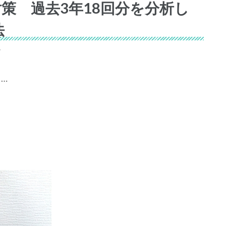
策 過去3年18回分を分析し
法
ぞ
…