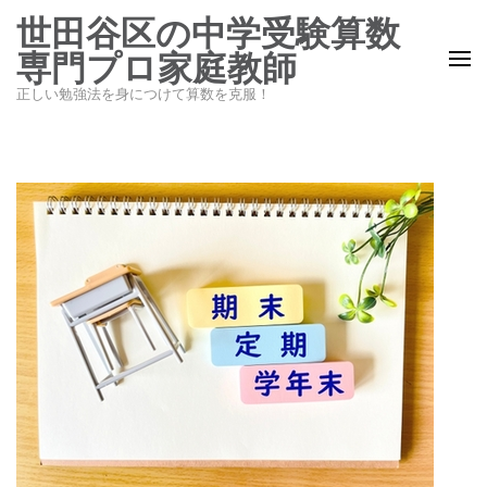
コ
世田谷区の中学受験算数
ン
専門プロ家庭教師
テ
正しい勉強法を身につけて算数を克服！
ン
ツ
へ
ス
キ
ッ
プ
(Enter
を
押
す)