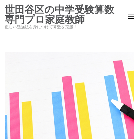
コ
世田谷区の中学受験算数
ン
専門プロ家庭教師
テ
正しい勉強法を身につけて算数を克服！
ン
ツ
へ
ス
キ
ッ
プ
(Enter
を
押
す)