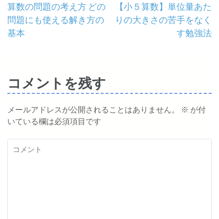
投
算数の問題の考え方 どの
【小５算数】単位量あた
問題にも使える解き方の
りの大きさの苦手をなく
稿
基本
す勉強法
ナ
ビ
コメントを残す
ゲ
ー
メールアドレスが公開されることはありません。
※
が付
いている欄は必須項目です
シ
ョ
コ
メ
ン
ン
ト