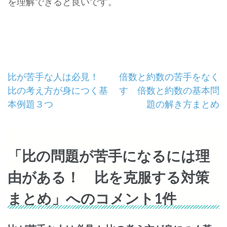
を理解できると良いです。
投
比が苦手な人は必見！
倍数と約数の苦手をなく
比の考え方が身につく基
す 倍数と約数の基本問
稿
本例題３つ
題の解き方まとめ
ナ
ビ
「比の問題が苦手になるには理
ゲ
由がある！ 比を克服する対策
ー
まとめ」へのコメント1件
シ
ョ