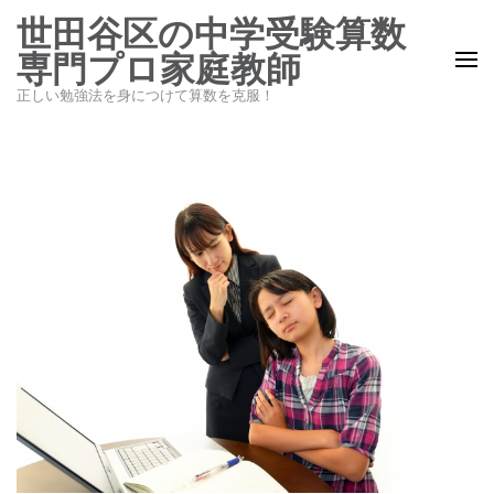
コ
世田谷区の中学受験算数
ン
専門プロ家庭教師
テ
正しい勉強法を身につけて算数を克服！
ン
ツ
へ
ス
キ
ッ
プ
(Enter
を
押
す)