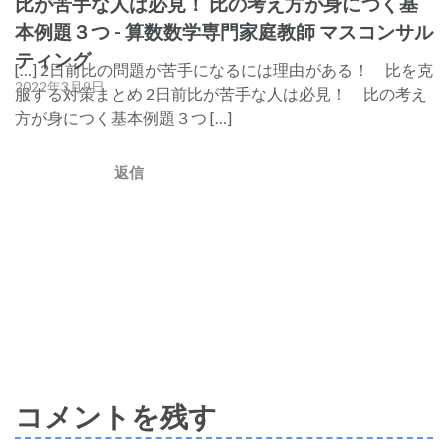
比が苦手な人は必見！ 比の考え方が身につく基
ン
本例題３つ - 算数数学専門家庭教師 マスコンサル
ティング
[…] 2日前比の問題が苦手になるには理由がある！ 比を克
2022年3月9日
服する対策まとめ 2日前比が苦手な人は必見！ 比の考え
方が身につく基本例題３つ […]
返信
コメントを残す