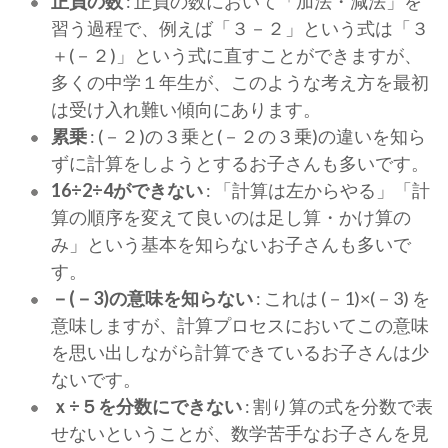
正負の数
: 正負の数において「加法・減法」を
習う過程で、例えば「３－２」という式は「３
＋(－２)」という式に直すことができますが、
多くの中学１年生が、このような考え方を最初
は受け入れ難い傾向にあります。
累乗
: (－２)の３乗と(－２の３乗)の違いを知ら
ずに計算をしようとするお子さんも多いです。
16÷2÷4ができない
: 「計算は左からやる」「計
算の順序を変えて良いのは足し算・かけ算の
み」という基本を知らないお子さんも多いで
す。
－(－3)の意味を知らない
: これは (－1)×(－3) を
意味しますが、計算プロセスにおいてこの意味
を思い出しながら計算できているお子さんは少
ないです。
ｘ÷５を分数にできない
: 割り算の式を分数で表
せないということが、数学苦手なお子さんを見