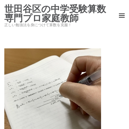
コ
世田谷区の中学受験算数
ン
専門プロ家庭教師
テ
正しい勉強法を身につけて算数を克服！
ン
ツ
へ
ス
キ
ッ
プ
(Enter
を
押
す)