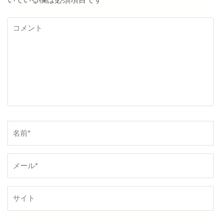
シ
ョ
コ
メ
ン
ン
ト
名
前
*