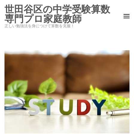
コ
世田谷区の中学受験算数
ン
専門プロ家庭教師
テ
正しい勉強法を身につけて算数を克服！
ン
ツ
へ
ス
キ
ッ
プ
(Enter
を
押
す)