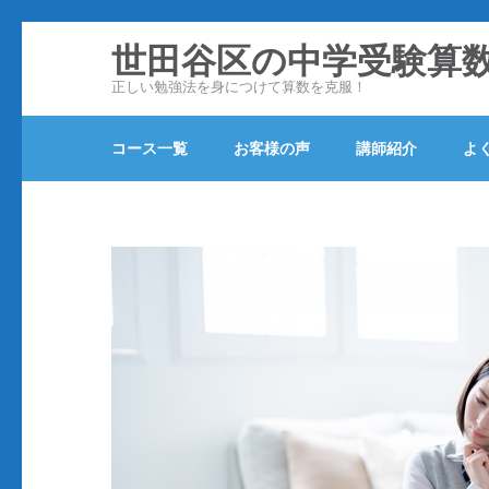
コ
世田谷区の中学受験算
ン
正しい勉強法を身につけて算数を克服！
テ
ン
コース一覧
お客様の声
講師紹介
よ
ツ
へ
ス
キ
ッ
プ
(Enter
を
押
す)