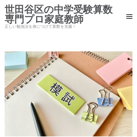
コ
世田谷区の中学受験算数
ン
専門プロ家庭教師
テ
正しい勉強法を身につけて算数を克服！
ン
ツ
へ
ス
キ
ッ
プ
(Enter
を
押
す)