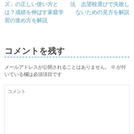
ズ」の正しい使い方と
法 志望校選びで失敗し
稿
は？成績を伸ばす家庭学
ないための見方を解説
ナ
習の進め方を解説
ビ
ゲ
コメントを残す
ー
メールアドレスが公開されることはありません。
※
が付
シ
いている欄は必須項目です
ョ
コ
ン
メ
ン
ト