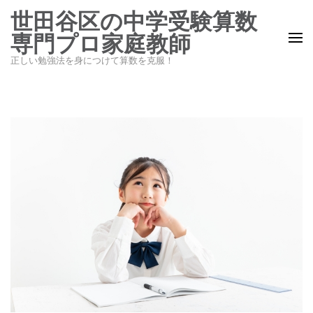
コ
世田谷区の中学受験算数
ン
専門プロ家庭教師
テ
正しい勉強法を身につけて算数を克服！
ン
ツ
へ
ス
キ
ッ
プ
(Enter
を
押
す)