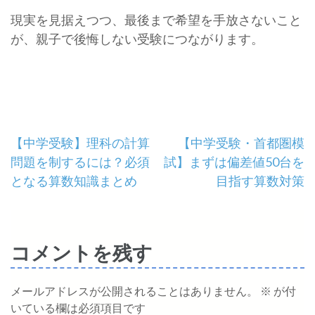
現実を見据えつつ、最後まで希望を手放さないこと
が、親子で後悔しない受験につながります。
投
【中学受験】理科の計算
【中学受験・首都圏模
問題を制するには？必須
試】まずは偏差値50台を
稿
となる算数知識まとめ
目指す算数対策
ナ
ビ
コメントを残す
ゲ
ー
メールアドレスが公開されることはありません。
※
が付
いている欄は必須項目です