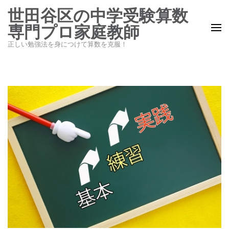
コ
世田谷区の中学受験算数
ン
専門プロ家庭教師
テ
正しい勉強法を身につけて算数を克服！
ン
ツ
へ
ス
キ
ッ
プ
(Enter
を
押
す)