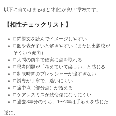
以下に当てはまるほど“相性が良い”学校です。
【相性チェックリスト】
□ 問題文を読んでイメージしやすい
□ 図や表が多いと解きやすい（または出題校が
そういう傾向）
□ 大問の前半で確実に点を取れる
□ 思考問題が「考えていて楽しい」と感じる
□ 制限時間のプレッシャーが強すぎない
□ 誘導が丁寧で、迷いにくい
□ 途中点（部分点）が拾える
□ ケアレスミスが致命傷になりにくい
□ 過去3年分のうち、1〜2年は手応えを感じた
逆に、