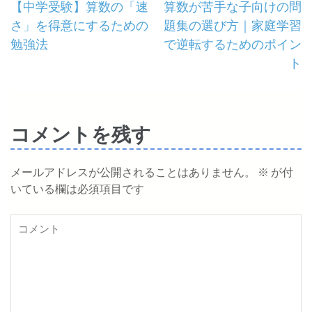
投
【中学受験】算数の「速
算数が苦手な子向けの問
さ」を得意にするための
題集の選び方｜家庭学習
稿
勉強法
で逆転するためのポイン
ナ
ト
ビ
ゲ
コメントを残す
ー
メールアドレスが公開されることはありません。
※
が付
シ
いている欄は必須項目です
ョ
コ
ン
メ
ン
ト