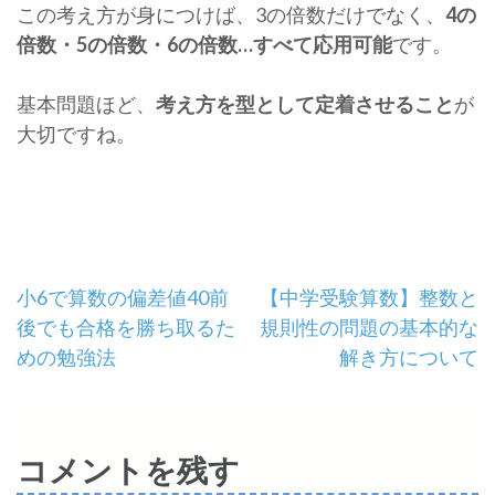
この考え方が身につけば、3の倍数だけでなく、
4の
倍数・5の倍数・6の倍数…すべて応用可能
です。
基本問題ほど、
考え方を型として定着させること
が
大切ですね。
投
小6で算数の偏差値40前
【中学受験算数】整数と
後でも合格を勝ち取るた
規則性の問題の基本的な
稿
めの勉強法
解き方について
ナ
ビ
コメントを残す
ゲ