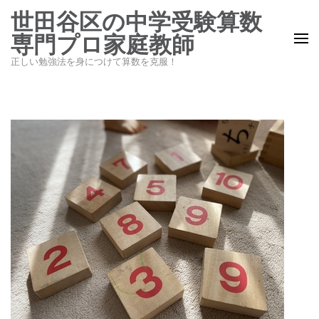
コ
世田谷区の中学受験算数
ン
専門プロ家庭教師
テ
正しい勉強法を身につけて算数を克服！
ン
ツ
へ
ス
キ
ッ
プ
(Enter
を
押
す)