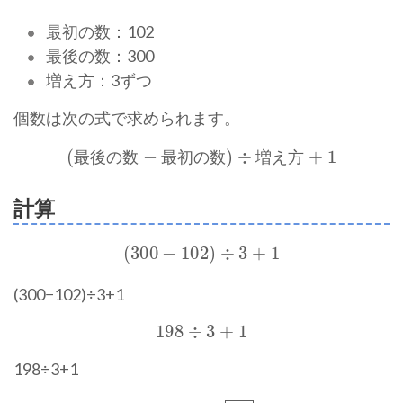
最初の数：102
最後の数：300
増え方：3ずつ
個数は次の式で求められます。
(最後の数 − 最初の数) ÷ 増え方 + 1
最
後
の
数
最
初
の
数
増
え
方
計算
(300 − 102) ÷ 3 + 1
(300−102)÷3+1
198 ÷ 3 + 1
198÷3+1
66 + 1 = \boxed{67}