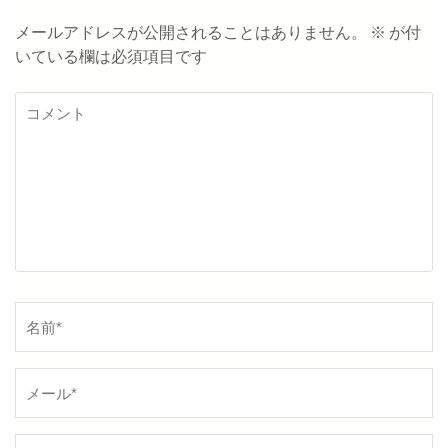
ー
メールアドレスが公開されることはありません。
※
が付
いている欄は必須項目です
シ
ョ
コ
メ
ン
ン
ト
名
前
*