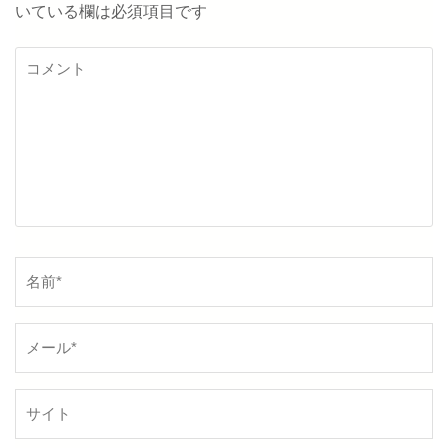
いている欄は必須項目です
シ
ョ
コ
メ
ン
ン
ト
名
前
*