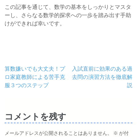
この記事を通じて、数学の基本をしっかりとマスタ
ーし、さらなる数学的探求への一歩を踏み出す手助
けができれば幸いです。
投
算数嫌いでも大丈夫！プ
入試直前に効果のある過
ロ家庭教師による苦手克
去問の演習方法を徹底解
稿
服３つのステップ
説
ナ
ビ
コメントを残す
ゲ
ー
メールアドレスが公開されることはありません。
※
が付