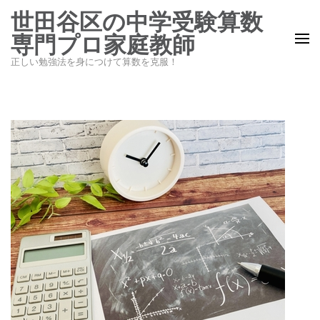
コ
世田谷区の中学受験算数
ン
専門プロ家庭教師
テ
正しい勉強法を身につけて算数を克服！
ン
ツ
へ
ス
キ
ッ
プ
(Enter
を
押
す)