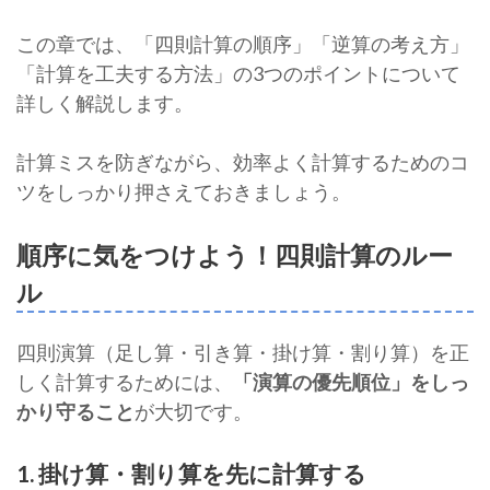
この章では、「四則計算の順序」「逆算の考え方」
「計算を工夫する方法」の3つのポイントについて
詳しく解説します。
計算ミスを防ぎながら、効率よく計算するためのコ
ツをしっかり押さえておきましょう。
順序に気をつけよう！四則計算のルー
ル
四則演算（足し算・引き算・掛け算・割り算）を正
しく計算するためには、
「演算の優先順位」をしっ
かり守ること
が大切です。
1. 掛け算・割り算を先に計算する