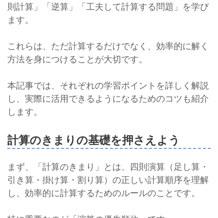
則計算」「逆算」「工夫して計算する問題」を学び
ます。
これらは、ただ計算するだけでなく、効率的に解く
方法を身につけることが大切です。
本記事では、それぞれの学習ポイントを詳しく解説
し、実際に活用できるようになるためのコツも紹介
します。
計算のきまりの基礎を押さえよう
まず、「計算のきまり」とは、四則演算（足し算・
引き算・掛け算・割り算）の正しい計算順序を理解
し、効率的に計算するためのルールのことです。