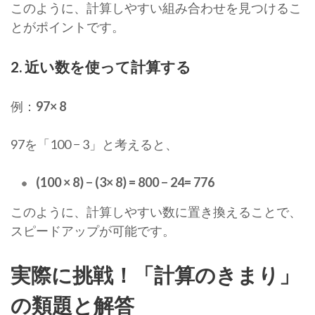
このように、計算しやすい組み合わせを見つけるこ
とがポイントです。
2. 近い数を使って計算する
例：
97× 8
97を「100 − 3」と考えると、
(100 × 8) − (3× 8) = 800 − 24= 776
このように、計算しやすい数に置き換えることで、
スピードアップが可能です。
実際に挑戦！「計算のきまり」
の類題と解答