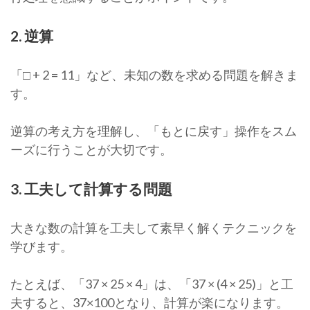
2.
逆算
「□ + 2 = 11」など、未知の数を求める問題を解きま
す。
逆算の考え方を理解し、「もとに戻す」操作をスム
ーズに行うことが大切です。
3.
工夫して計算する問題
大きな数の計算を工夫して素早く解くテクニックを
学びます。
たとえば、「37 × 25 × 4」は、「37 × (4 × 25)」と工
夫すると、37×100となり、計算が楽になります。