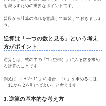
を減らすための重要なポイントです。
普段から計算の流れを意識して練習しておきましょ
う。
逆算は「一つの数と見る」という考え
方がポイント
逆算とは、式の中の「□（空欄）」に入る数を求め
る計算のことです。
例えば「
□ + 2 = 11
」の場合、「□」を求めるには、
「11 から 2 を引けばよい」と考えます。
1. 逆算の基本的な考え方