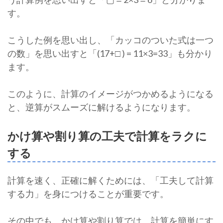
す。
こうした例を思い出し、「カッコのついた式は一つ
の数」を思い出すと「(17+□ ) = 11×3=33」も分かり
ます。
このように、計算のイメージがつかめるようになる
と、逆算がスムーズに解けるようになります。
かけ算や割り算の工夫で計算をラクに
する
計算を速く、正確に解くためには、「工夫して計算
する力」を身につけることが重要です。
その中でも、かけ算や割り算では、計算を簡単にす