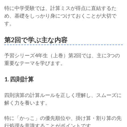
特に中学受験では、計算ミスが得点に直結するた
め、基礎をしっかり身につけておくことが大切で
す。
第2回で学ぶ主な内容
予習シリーズ4年生（上巻）第2回では、主に3つの
重要なテーマを学びます。
1.
四則計算
四則演算の計算ルールを正しく理解し、スムーズに
解く力を養います。
特に「かっこ」の優先順位や、掛け算・割り算の先
行処理を意識することがポイントです。