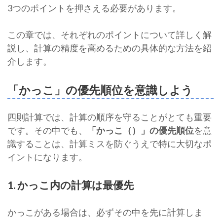
3つのポイントを押さえる必要があります。
この章では、それぞれのポイントについて詳しく解
説し、計算の精度を高めるための具体的な方法を紹
介します。
「かっこ」の優先順位を意識しよう
四則計算では、計算の順序を守ることがとても重要
です。その中でも、
「かっこ（）」の優先順位
を意
識することは、計算ミスを防ぐうえで特に大切なポ
イントになります。
1. かっこ内の計算は最優先
かっこがある場合は、必ずその中を先に計算しま