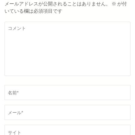
ー
メールアドレスが公開されることはありません。
※
が付
いている欄は必須項目です
シ
ョ
コ
メ
ン
ン
ト
名
前
*