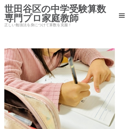
コ
世田谷区の中学受験算数
ン
専門プロ家庭教師
テ
正しい勉強法を身につけて算数を克服！
ン
ツ
へ
ス
キ
ッ
プ
(Enter
を
押
す)