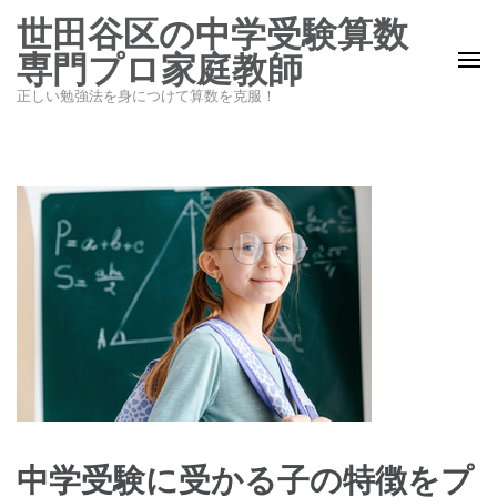
コ
世田谷区の中学受験算数
ン
専門プロ家庭教師
テ
正しい勉強法を身につけて算数を克服！
ン
ツ
へ
ス
キ
ッ
プ
(Enter
を
押
す)
中学受験に受かる子の特徴をプ