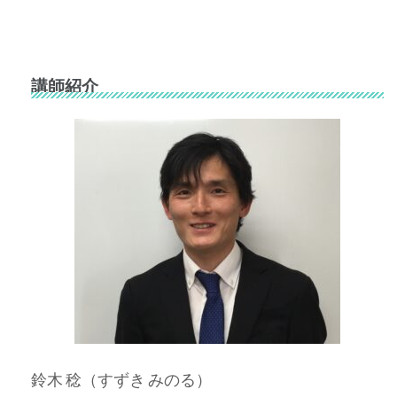
講師紹介
鈴木 稔（すずき みのる）