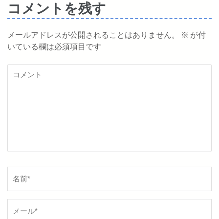
コメントを残す
ー
メールアドレスが公開されることはありません。
※
が付
シ
いている欄は必須項目です
ョ
コ
ン
メ
ン
ト
名
前
*