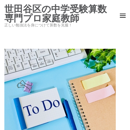
コ
世田谷区の中学受験算数
ン
専門プロ家庭教師
テ
正しい勉強法を身につけて算数を克服！
ン
ツ
へ
ス
キ
ッ
プ
(Enter
を
押
す)